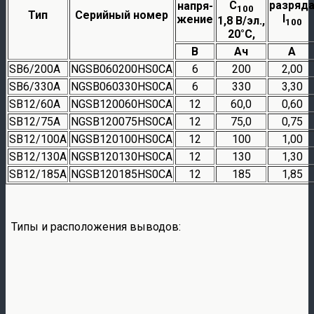
С
разряд
напря-
100
Тип
Серийный номер
I
жение
1,8 В/эл.,
100
20°С,
В
Ач
A
SB6/200А
NGSB060200HS0CA
6
200
2,00
SB6/330А
NGSB060330HS0CA
6
330
3,30
SB12/60А
NGSB120060HS0CA
12
60,0
0,60
SB12/75А
NGSB120075HS0CA
12
75,0
0,75
SB12/100А
NGSB120100HS0CA
12
100
1,00
SB12/130А
NGSB120130HS0CA
12
130
1,30
SB12/185А
NGSB120185HS0CA
12
185
1,85
Типы и расположения выводов: